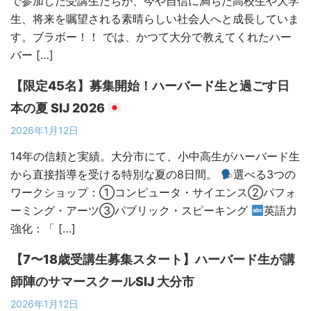
で参加した受講生たちが、今や自信に満ちた高校生や大学
生、将来を嘱望される素晴らしい社会人へと成長していま
す。ブラボー！！ では、かつて大分で教えてくれたハー
バー […]
【限定45名】募集開始！ハーバード生と過ごす日
本の夏 SIJ 2026
2026年1月12日
14年の信頼と実績。大分市にて、小中高生がハーバード生
から直接指導を受ける特別な夏の8日間。
選べる3つの
ワークショップ：①コンピュータ・サイエンス②パフォ
ーミング・アーツ③パブリック・スピーキング
英語力
強化：「 […]
【7〜18歳受講生募集スタート】ハーバード生が講
師陣のサマースクールSIJ 大分市
2026年1月12日