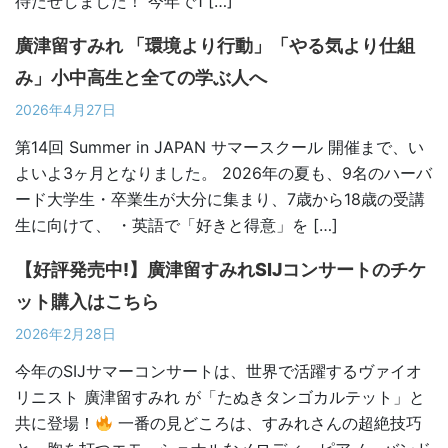
待たせしました！ 今年で1 […]
廣津留すみれ 「環境より行動」「やる気より仕組
み」小中高生と全ての学ぶ人へ
2026年4月27日
第14回 Summer in JAPAN サマースクール 開催まで、い
よいよ3ヶ月となりました。 2026年の夏も、9名のハーバ
ード大学生・卒業生が大分に集まり、7歳から18歳の受講
生に向けて、 ・英語で「好きと得意」を […]
【好評発売中!】廣津留すみれSIJコンサートのチケ
ット購入はこちら
2026年2月28日
今年のSIJサマーコンサートは、世界で活躍するヴァイオ
リニスト 廣津留すみれ が「たぬきタンゴカルテット」と
共に登場！
​一番の見どころは、すみれさんの超絶技巧