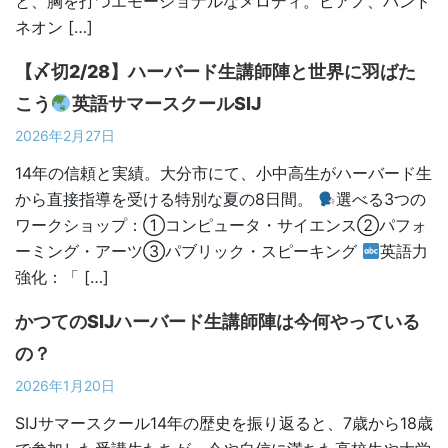
と、胸を打つエモーショナルなメロディ。ピアノ、バンド
ネオン […]
【〆切2/28】ハーバード生講師陣と世界に羽ばた
こう
英語サマースクールSIJ
2026年2月27日
14年の信頼と実績。大分市にて、小中高生がハーバード生
から直接指導を受ける特別な夏の8日間。
選べる3つの
ワークショップ：①コンピュータ・サイエンス②パフォ
ーミング・アーツ③パブリック・スピーキング
英語力
強化：「 […]
かつてのSIJハーバード生講師陣は今何やっている
の？
2026年1月20日
SIJサマースクール14年の歴史を振り返ると、7歳から18歳