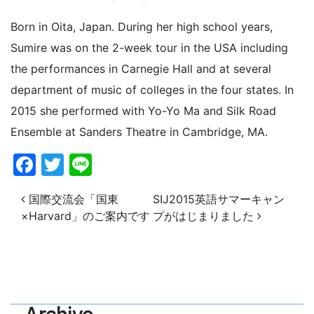
Born in Oita, Japan. During her high school years,
Sumire was on the 2-week tour in the USA including
the performances in Carnegie Hall and at several
department of music of colleges in the four states. In
2015 she performed with Yo-Yo Ma and Silk Road
Ensemble at Sanders Theatre in Cambridge, MA.
Facebook
Twitter
Line
投稿ナビゲーション
国際交流会「国東
SIJ2015英語サマーキャン
×Harvard」のご案内です
プがはじまりました