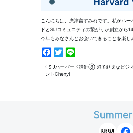
こんにちは、廣津留すみれです。私がハー
ドとSIJコミュニティの繋がりが創立から
今年もみなさんとお会いできることを楽し
Facebook
Twitter
Line
投稿ナビゲーション
SIJハーバード講師⑧ 超多趣味なビジ
ントChenyi
Summer