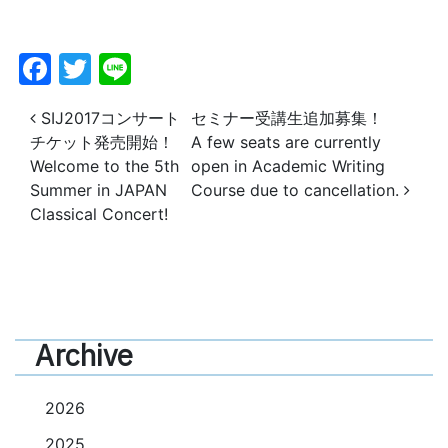
Facebook
Twitter
Line
投稿ナビゲーション
SIJ2017コンサート
セミナー受講生追加募集！
チケット発売開始！
A few seats are currently
Welcome to the 5th
open in Academic Writing
Summer in JAPAN
Course due to cancellation.
Classical Concert!
Archive
2026
2025