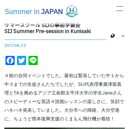
Summer in
JAPAN
メインナビゲーション
サマースクール SIJの事前学習会
SIJ Summer Pre-session in Kunisaki
2017.06.23
Facebook
Twitter
Line
４校の合同イベントでした。最初は緊張していた中１から
中３までの生徒さんたちでしたが、SIJ代表理事廣津留真
理とTAを務めるアジア立命館太平洋大学の学生Janeさん
のスピーディーな英語４技能レッスンの楽しさに、笑顔で
ハキハキ発表していました。大分市への帰路、大分空港
に、ちょうど熊本復興支援のくまもん飛行機が着陸！