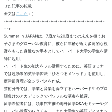
せた記事の転載
全文は
こちら
：）
-+-+-+-+-+-+-+-+-+-+-+-+-+-+-+-+-+-+-+-+-+-+-
+-+
Summer in JAPANは、7歳から20歳までの未来を担うお
子さまのグローバル教育に、彼らに年齢が近く多角的な視
野をもった身近なお手本としてハーバード大学の学生を講
師に起用、
ハーバード生の能力をフル活用するために、英語セミナー
では超効果的英語学習法「ひろつるメソッド」を使用し、
廣津留真理が全シラバスを作成、
芸術分野では、学業と音楽を両立するハーバード生のプロ
顔負けのアカデミックでパワフルな演奏を披露、
留学希望者には、領事館主催の海外留学Q&Aセミナーやグ
ローバル教育のレクチャー、また大学生の英語ディスカッ