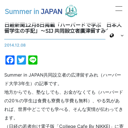
Summer in
JAPAN
メインナビゲーション
日経新聞12月8日掲載「ハーバードで学ぶ 日本人
留学生の手記」〜SIJ 共同設立者廣津留すみれ
2014.12.08
Facebook
Twitter
Line
Summer in JAPAN共同設立者の広津留すみれ（ハーバー
ド大学3年生）の記事です。
地方からでも、塾なしでも、お金がなくても（ハーバード
の20％の学生は食費も寮費も学費も無料）、やる気があ
れば、世界中どこででも学べる、そんな実情が伝わってき
ます。
（日経の若者向け電子版「College Cafe By NIKKEI」に寄